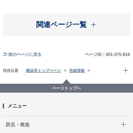
開く
関連ページ一覧
前のページに戻る
ページID：401-075-816
現在位
現在位置
横浜市トップページ
市政情報
広報・広聴・報道
記者発表
にぎわいスポーツ文化局
記者発表 2025年度
【２週連続開催】日曜日は親子でスポーツin市役所ア
ページトップへ
トリウムを開催します！
メニュー
開く
防災・救急