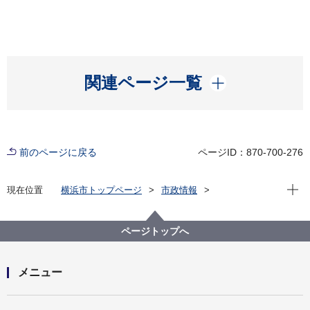
開く
関連ページ一覧
前のページに戻る
ページID：870-700-276
現在位
現在位置
横浜市トップページ
市政情報
広報・広聴・報道
記者発表
にぎわいスポーツ文化局
記者発表 2025年度
女子ラグビーワールドカップ2025イングランド大会 市
ページトップへ
役所アトリウムと戸塚公会堂でパブリックビューイン
グを開催します！
メニュー
開く