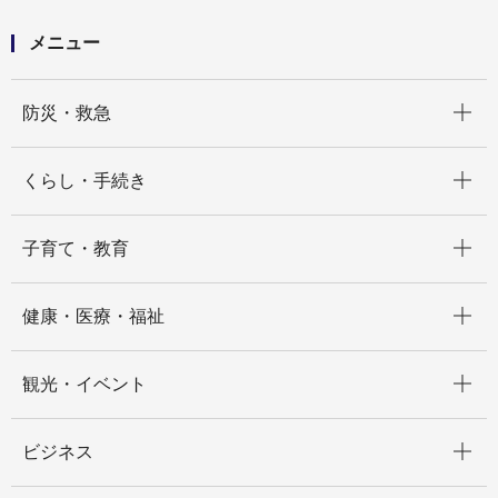
の皆様700組1,400名を先着でご招待します～
メニュー
開く
防災・救急
開く
くらし・手続き
開く
子育て・教育
開く
健康・医療・福祉
開く
観光・イベント
開く
ビジネス