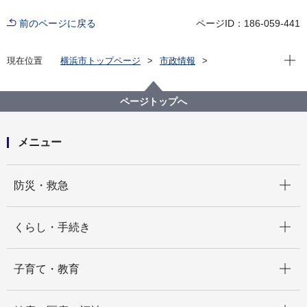
前のページに戻る
ページID：186-059-441
現在位
現在位置
横浜市トップページ
市政情報
広報・広聴・報道
記者発表
にぎわいスポーツ文化局
記者発表 2025年度
令和６年度横浜市民スポーツ意識調査結果報告
ページトップへ
メニュー
開く
防災・救急
開く
くらし・手続き
開く
子育て・教育
開く