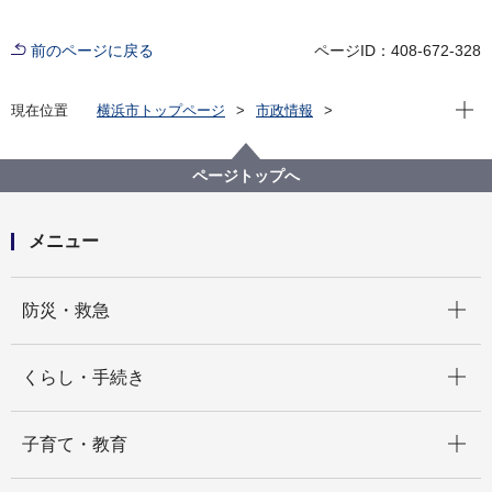
前のページに戻る
ページID：408-672-328
現在位
現在位置
横浜市トップページ
市政情報
広報・広聴・報道
記者発表
にぎわいスポーツ文化局
記者発表 2025年度
2025世界トライアスロン横浜大会、いよいよ開催！
ページトップへ
メニュー
開く
防災・救急
開く
くらし・手続き
開く
子育て・教育
開く