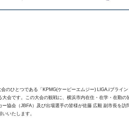
のひとつである「KPMG(ケーピーエムジー) LIGA.iブライ
大会です。この大会の観戦に、横浜市内在住・在学・在勤の皆様
協会（JBFA）及び出場選手の皆様が佐藤 広毅 副市長を訪
願いいたします。