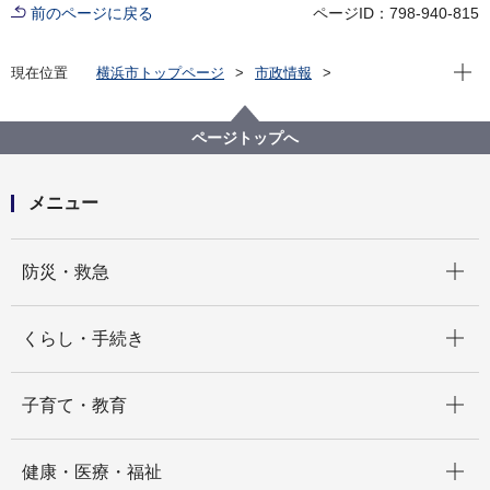
前のページに戻る
ページID：798-940-815
現在位
現在位置
横浜市トップページ
市政情報
広報・広聴・報道
記者発表
にぎわいスポーツ文化局
記者発表 2025年度
神奈川・横浜デスティネーションキャンペーン プレキ
ページトップへ
ャンペーン期間中の新たな観光コンテンツを追加しま
した！
メニュー
開く
防災・救急
開く
くらし・手続き
開く
子育て・教育
開く
健康・医療・福祉