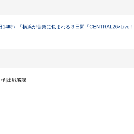
4時）「横浜が音楽に包まれる３日間「CENTRAL26×Live！
い創出戦略課