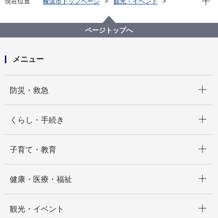
現在位置
横浜市トップページ
観光・イベント
スポーツ
大会・イベント
【先着申込受付終了】大樹生命 Ｗリーグ ユナイテッド
カップ2025-26 ファイナルステージ～市民の皆様700組
ページトップへ
1,400名を先着でご招待します～
メニュー
開く
防災・救急
開く
くらし・手続き
開く
子育て・教育
開く
健康・医療・福祉
開く
観光・イベント