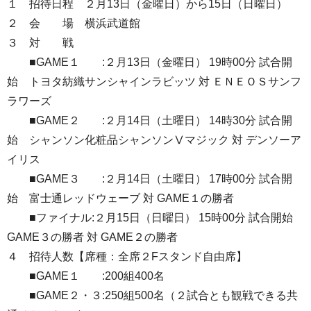
１ 招待日程 ２月13日（金曜日）から15日（日曜日）
２ 会 場 横浜武道館
３ 対 戦
■GAME１ :２月13日（金曜日） 19時00分 試合開
始 トヨタ紡織サンシャインラビッツ 対 ＥＮＥＯＳサンフ
ラワーズ
■GAME２ :２月14日（土曜日） 14時30分 試合開
始 シャンソン化粧品シャンソンⅤマジック 対 デンソーア
イリス
■GAME３ :２月14日（土曜日） 17時00分 試合開
始 富士通レッドウェーブ 対 GAME１の勝者
■ファイナル:２月15日（日曜日） 15時00分 試合開始
GAME３の勝者 対 GAME２の勝者
４ 招待人数【席種：全席２Fスタンド自由席】
■GAME１ :200組400名
■GAME２・３:250組500名（２試合とも観戦できる共