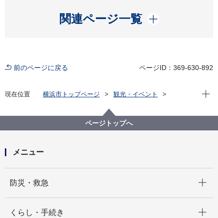
開く
関連ページ一覧
前のページに戻る
ページID：369-630-892
現在位
現在位置
横浜市トップページ
観光・イベント
スポーツ
大会・イベント
【終了】【追加募集】2025-26 大同生命
SV.LEAGUE MEN CHAMPIONSHIP Finals～市内在
ページトップへ
住・在学の小中学生100名を先着でご招待します～
メニュー
開く
防災・救急
開く
くらし・手続き