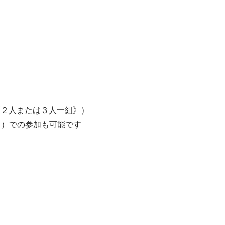
《２人または３人一組》）
ス）での参加も可能です