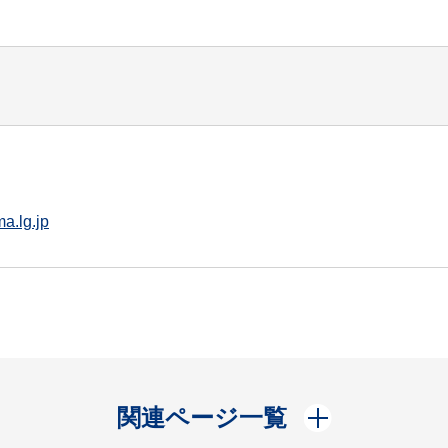
a.lg.jp
開く
関連ページ一覧