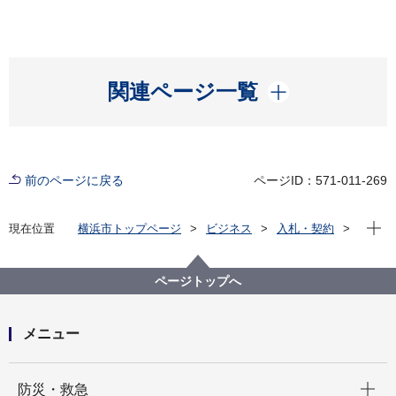
開く
関連ページ一覧
前のページに戻る
ページID：571-011-269
現在位
現在位置
横浜市トップページ
ビジネス
入札・契約
プロポーザル等の発注情報
2024年度
委託
健康福祉局
【入札結果掲載】【公募型指名競争入札】重症化リス
ページトップへ
ク者適正受診勧奨業務委託
メニュー
開く
防災・救急