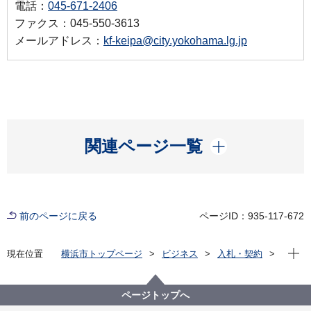
電話：
045-671-2406
ファクス：045-550-3613
メールアドレス：
kf-keipa@city.yokohama.lg.jp
開く
関連ページ一覧
前のページに戻る
ページID：935-117-672
現在位
現在位置
横浜市トップページ
ビジネス
入札・契約
プロポーザル等の発注情報
2024年度
委託
健康福祉局
【入札結果掲載】【公募型指名競争入札】令和６年度
ページトップへ
敬老特別乗車証問い合わせ応対業務委託