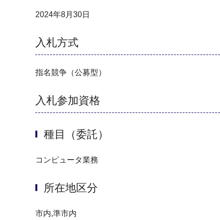
2024年8月30日
入札方式
指名競争（公募型）
入札参加資格
種目（委託）
コンピュータ業務
所在地区分
市内,準市内