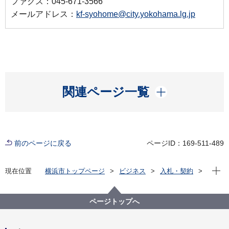
ファクス：045-671-3566
メールアドレス：
kf-syohome@city.yokohama.lg.jp
開く
関連ページ一覧
前のページに戻る
ページID：169-511-489
現在位
現在位置
横浜市トップページ
ビジネス
入札・契約
プロポーザル等の発注情報
2024年度
委託
健康福祉局
【終了しました】【公募型指名競争入札】障害者グル
ページトップへ
ープホーム設立等支援業務委託