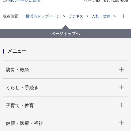
前のページに戻る
ページID：877-298-606
現在位
現在位置
横浜市トップページ
ビジネス
入札・契約
プロポーザル等の発注情報
2024年度
委託
健康福祉局
【終了しました】【公募型プロポーザル⽅式】令和６
ページトップへ
年度横浜型プロボノ事業業務委託
メニュー
開く
防災・救急
開く
くらし・手続き
開く
子育て・教育
開く
健康・医療・福祉