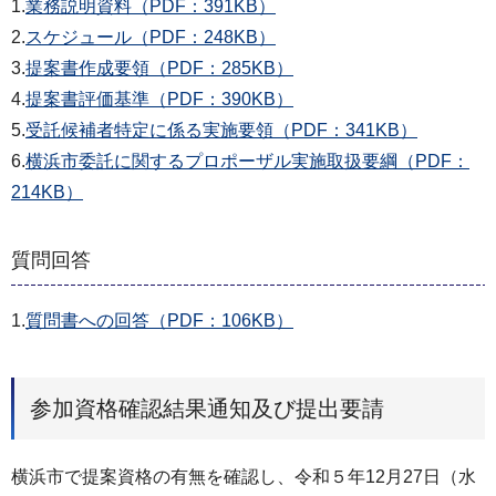
1.
業務説明資料（PDF：391KB）
2.
スケジュール（PDF：248KB）
3.
提案書作成要領（PDF：285KB）
4.
提案書評価基準（PDF：390KB）
5.
受託候補者特定に係る実施要領（PDF：341KB）
6.
横浜市委託に関するプロポーザル実施取扱要綱（PDF：
214KB）
質問回答
1.
質問書への回答（PDF：106KB）
参加資格確認結果通知及び提出要請
横浜市で提案資格の有無を確認し、令和５年12⽉27⽇（水