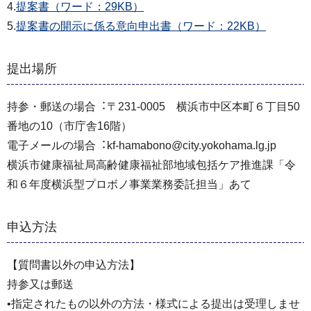
4.
提案書（ワード：29KB）
5.
提案書の開示に係る意向申出書（ワード：22KB）
提出場所
持参・郵送の場合︓〒231-0005 横浜市中区本町６丁目50
番地の10（市庁舎16階）
電⼦メールの場合︓kf-hamabono@city.yokohama.lg.jp
横浜市健康福祉局高齢健康福祉部地域包括ケア推進課「令
和６年度横浜型プロボノ事業業務委託担当」あて
申込方法
【質問書以外の申込方法】
持参又は郵送
•指定されたもの以外の⽅法・様式による提出は受理しませ