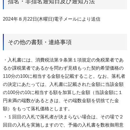
指名・非指名通知日及び通知方法
2024年８月22日(木曜日)電子メールにより送信
その他の書類・連絡事項
・⼊札書には、消費税法第９条第１項規定の免税業者であ
るか課税業者であるかを問わず⾒積もった契約希望価格の
110分の100に相当する⾦額を記載すること。なお、落札者
の決定にあたっては、⼊札書に記載された⾦額に当該⾦額
の100分の10に相当する額を加算した⾦額（当該⾦額に１
円未満の端数があるときは、その端数⾦額を切捨てた⾦
額）をもって落札価格とします。
・１回目の⼊札で落札者が決まらない場合は、その場で２
回目の⼊札を実施しますので、予備の⼊札書を数枚御⽤意