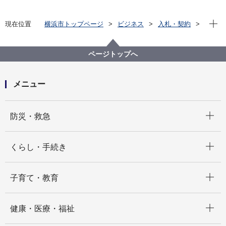
現在位
現在位置
横浜市トップページ
ビジネス
入札・契約
プロポーザル等の発注情報
2024年度
委託
健康福祉局
【終了しました】【公募型指名競争入札】令和６年度
ページトップへ
下半期喫煙スポットパトロール業務委託
メニュー
開く
防災・救急
開く
くらし・手続き
開く
子育て・教育
開く
健康・医療・福祉