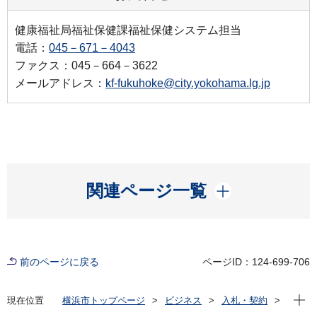
健康福祉局福祉保健課福祉保健システム担当
電話：
045－671－4043
ファクス：045－664－3622
メールアドレス：
kf-fukuhoke@city.yokohama.lg.jp
開く
関連ページ一覧
前のページに戻る
ページID：124-699-706
現在位
現在位置
横浜市トップページ
ビジネス
入札・契約
プロポーザル等の発注情報
2024年度
委託