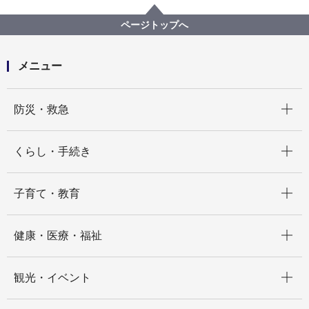
健康福祉局
【終了しました。】【入札結果掲載】【公募型指名競
ページトップへ
争入札】福祉保健システム帳票作成（資材調達を含
む）に係るワンストップ化検討業務委託
メニュー
開く
防災・救急
開く
くらし・手続き
開く
子育て・教育
開く
健康・医療・福祉
開く
観光・イベント
開く