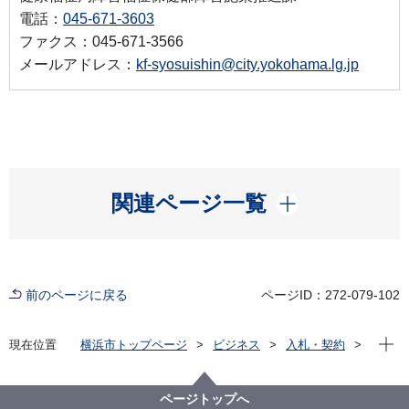
電話：
045-671-3603
ファクス：045-671-3566
メールアドレス：
kf-syosuishin@city.yokohama.lg.jp
開く
関連ページ一覧
前のページに戻る
ページID：272-079-102
現在位
現在位置
横浜市トップページ
ビジネス
入札・契約
プロポーザル等の発注情報
2024年度
委託
健康福祉局
【契約結果掲載】【公募型プロポーザル】知的障害者
ページトップへ