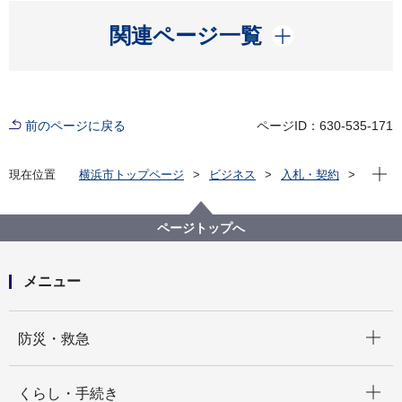
開く
関連ページ一覧
前のページに戻る
ページID：630-535-171
現在位
現在位置
横浜市トップページ
ビジネス
入札・契約
プロポーザル等の発注情報
2024年度
委託
健康福祉局
【入札結果掲載】【公募型指名競争⼊札】介護職経験
ページトップへ
者復職支援事業業務委託
メニュー
開く
防災・救急
開く
くらし・手続き