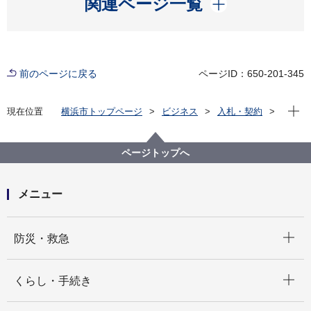
関連ページ一覧
前のページに戻る
ページID：650-201-345
現在位
現在位置
横浜市トップページ
ビジネス
入札・契約
プロポーザル等の発注情報
2024年度
委託
健康福祉局
【結果掲載】【公募型見積合せ】令和６年度骨活de健
ページトップへ
康づくり講座の業務委託
メニュー
開く
防災・救急
開く
くらし・手続き
開く