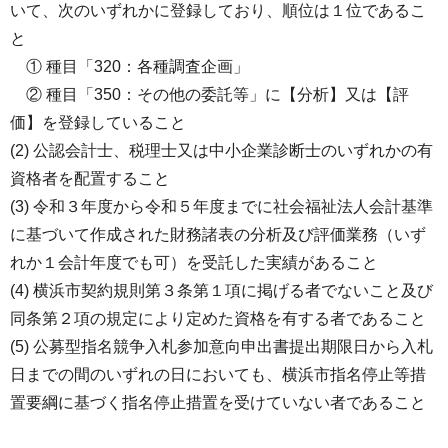
いて、次のいずれかに登録しており、順位は１位であるこ
と
① 種目「320：各種調査企画」
② 種目「350：その他の委託等」に【分析】又は【評
価】を登録していること
(2) 公認会計士、税理士又は中小企業診断士のいずれかの有
資格者を配置すること
(3) 令和３年度から令和５年度までに社会福祉法人会計基準
に基づいて作成された財務諸表の分析及び評価業務（いず
れか１会計年度でも可）を受託した実績があること
(4) 横浜市契約規則第３条第１項に掲げる者でないこと及び
同条第２項の規定により定めた資格を有する者であること
(5) 公募型指名競争入札参加意向申出書提出期限日から入札
日までの間のいずれの日においても、横浜市指名停止等措
置要綱に基づく指名停止措置を受けていない者であること