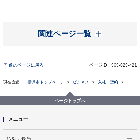
開く
関連ページ一覧
前のページに戻る
ページID：969-029-421
現在位
現在位置
横浜市トップページ
ビジネス
入札・契約
プロポーザル等の発注情報
2024年度
委託
健康福祉局
【終了しました】【入札結果掲載】【公募型指名競争
ページトップへ
入札】地域ケアプラザ等の指定管理者の候補者選定に
係る団体の財務状況評価等業務委託
メニュー
開く
防災・救急