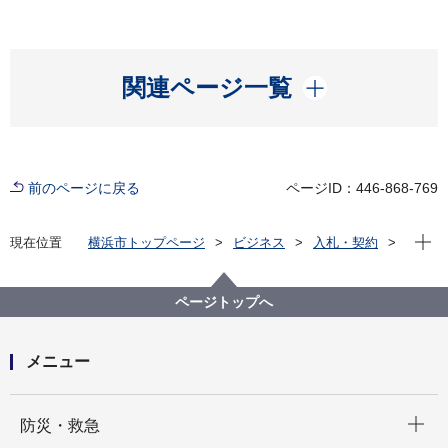
開く
関連ページ一覧
前のページに戻る
ページID：446-868-769
現在位
現在位置
横浜市トップページ
ビジネス
入札・契約
プロポーザル等の発注情報
2024年度
委託
健康福祉局
【入札結果掲載】【公募型指名競争入札】認知症の早
ページトップへ
期診断・早期対応の啓発に関する交通広告掲出
メニュー
開く
防災・救急