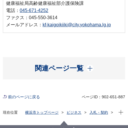
健康福祉局高齢健康福祉部介護保険課
電話：
045-671-4252
ファクス：045-550-3614
メールアドレス：
kf-kaigoikiiki@city.yokohama.lg.jp
開く
関連ページ一覧
前のページに戻る
ページID：902-651-887
現在位
現在位置
横浜市トップページ
ビジネス
入札・契約
プロポーザル等の発注情報
2024年度
委託
健康福祉局
【終了しました】【令和６年度】よこはまシニアボラ