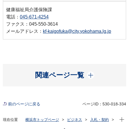
健康福祉局介護保険課
電話：
045-671-4254
ファクス：045-550-3614
メールアドレス：
kf-kaigofuka@city.yokohama.lg.jp
開く
関連ページ一覧
前のページに戻る
ページID：530-018-334
現在位
現在位置
横浜市トップページ
ビジネス
入札・契約
プロポーザル等の発注情報
2024年度
委託