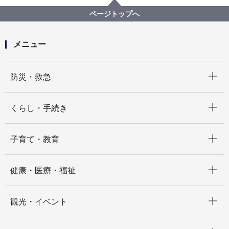
健康福祉局
【※終了しました】【公募型指名競争入札】介護保険
ページトップへ
料督促状の印字及び封⼊封かん等業務委託（６⽉以降
分）
メニュー
開く
防災・救急
開く
くらし・手続き
開く
子育て・教育
開く
健康・医療・福祉
開く
観光・イベント
開く