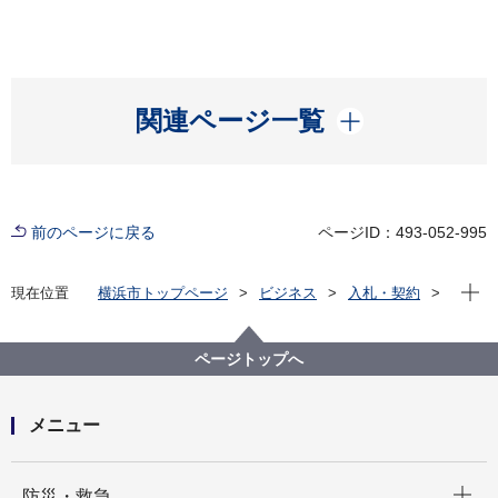
開く
関連ページ一覧
前のページに戻る
ページID：493-052-995
現在位
現在位置
横浜市トップページ
ビジネス
入札・契約
プロポーザル等の発注情報
2020年度
委託
教育委員会事務局
令和２年度 教職員定期健康診断（会計年度任用職員等
ページトップへ
を除く）
メニュー
開く
防災・救急