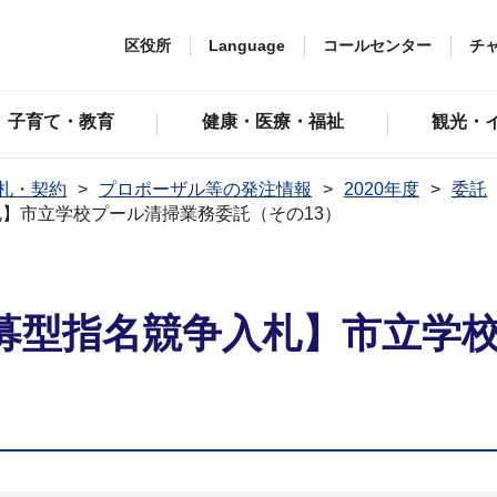
区役所
Language
コールセンター
チ
子育て・教育
健康・医療・福祉
観光・
札・契約
プロポーザル等の発注情報
2020年度
委託
】市立学校プール清掃業務委託（その13）
募型指名競争入札】市立学