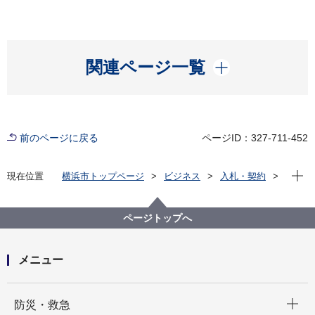
開く
関連ページ一覧
前のページに戻る
ページID：327-711-452
現在位
現在位置
横浜市トップページ
ビジネス
入札・契約
プロポーザル等の発注情報
2020年度
委託
教育委員会事務局
【入札結果掲載】令和２年度ＩＣＴ支援員派遣業務委
ページトップへ
託Ａ（東部） 他３件
メニュー
開く
防災・救急