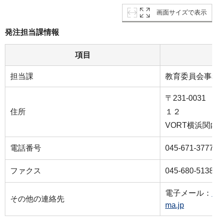
画面サイズで表示
発注担当課情報
項目
担当課
教育委員会事
〒231-003
住所
１２
VORT横浜関内
電話番号
045-671-3777
ファクス
045-680-5138
電子メール：
k
その他の連絡先
ma.jp