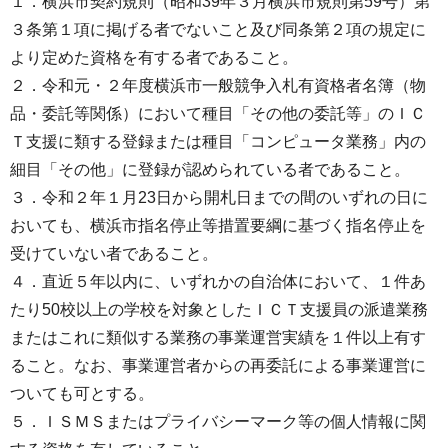
１．横浜市契約規則（昭和39年３月横浜市規則第59号）第
３条第１項に掲げる者でないこと及び同条第２項の規定に
より定めた資格を有する者であること。
２．令和元・２年度横浜市一般競争入札有資格者名簿（物
品・委託等関係）において種目「その他の委託等」のＩＣ
Ｔ支援に類する登録または種目「コンピュータ業務」内の
細目「その他」に登録が認められている者であること。
３．令和２年１月23日から開札日までの間のいずれの日に
おいても、横浜市指名停止等措置要綱に基づく指名停止を
受けていない者であること。
４．直近５年以内に、いずれかの自治体において、１件あ
たり50校以上の学校を対象としたＩＣＴ支援員の派遣業務
またはこれに類似する業務の事業運営実績を１件以上有す
ること。なお、事業運営者からの再委託による事業運営に
ついても可とする。
５．ＩＳＭＳまたはプライバシーマーク等の個人情報に関