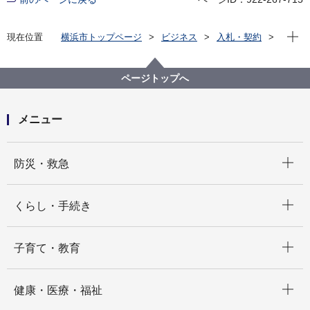
現在位
現在位置
横浜市トップページ
ビジネス
入札・契約
プロポーザル等の発注情報
2020年度
委託
教育委員会事務局
【入札結果掲載】横浜市立左近山特別支援学校福祉車
ページトップへ
両等運行業務委託（医療的ケア児童生徒対象)
メニュー
開く
防災・救急
開く
くらし・手続き
開く
子育て・教育
開く
健康・医療・福祉