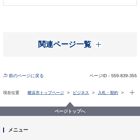
開く
関連ページ一覧
前のページに戻る
ページID：559-839-355
現在位
現在位置
横浜市トップページ
ビジネス
入札・契約
プロポーザル等の発注情報
2020年度
委託
教育委員会事務局
相談室の移転に伴う什器設置委託
ページトップへ
メニュー