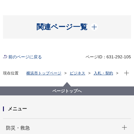
開く
関連ページ一覧
前のページに戻る
ページID：631-292-105
現在位
現在位置
横浜市トップページ
ビジネス
入札・契約
プロポーザル等の発注情報
2020年度
委託
教育委員会事務局
【入札結果掲載】上菅田笹の丘小学校スクールバス添
ページトップへ
乗業務委託
メニュー
開く
防災・救急