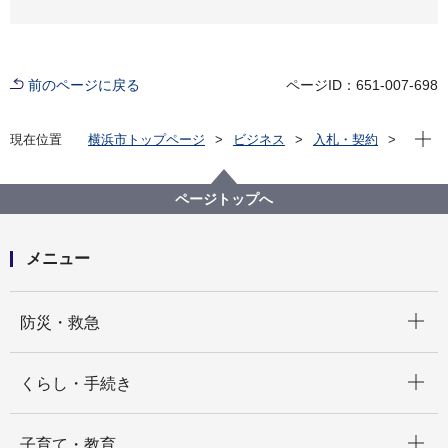
前のページに戻る
ページID：651-007-698
現在位
現在位置
横浜市トップページ
ビジネス
入札・契約
プロポーザル等の発注情報
2020年度
委託
教育委員会事務局
【入札結果掲載】【公募型指名競争入札】市立学校プ
ページトップへ
ール清掃業務委託（その3）
メニュー
開く
防災・救急
開く
くらし・手続き
開く
子育て・教育