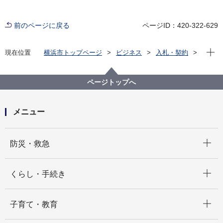
前のページに戻る
ページID：420-322-629
現在位
現在位置
横浜市トップページ
ビジネス
入札・契約
プロポーザル等の発注情報
2020年度
委託
教育委員会事務局
【公募型指名競争入札】令和２年度 文化財保存活用
ページトップへ
地域計画策定支援業務委託
メニュー
開く
防災・救急
開く
くらし・手続き
開く
子育て・教育