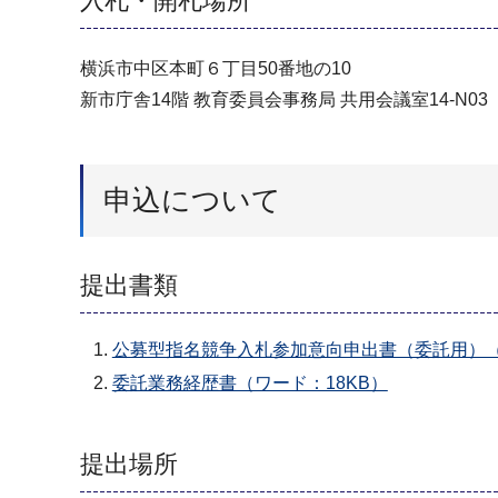
入札・開札場所
横浜市中区本町６丁目50番地の10
新市庁舎14階 教育委員会事務局 共用会議室14-N03
申込について
提出書類
公募型指名競争入札参加意向申出書（委託用）（
委託業務経歴書（ワード：18KB）
提出場所