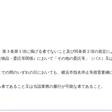
9号）第３条第１項に掲げる者でないこと及び同条第２項の規定
（物品・委託等関係）において「その他の委託等」（バス）又は
日までの間のいずれの日においても、横浜市指名停止等措置要綱
る者であること又は当該業務の履行が可能な者であること。