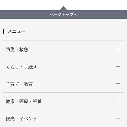
プロポーザル等の発注情報
2020年度
委託
教育委員会事務局
令和３年「成人の日」を祝うつどい 第二会場運営実
ページトップへ
施業務委託
メニュー
開く
防災・救急
開く
くらし・手続き
開く
子育て・教育
開く
健康・医療・福祉
開く
観光・イベント