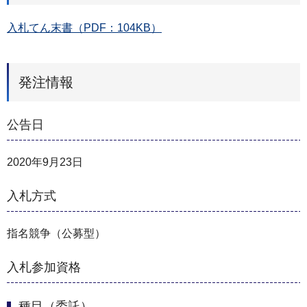
入札てん末書（PDF：104KB）
発注情報
公告日
2020年9月23日
入札方式
指名競争（公募型）
入札参加資格
種目（委託）