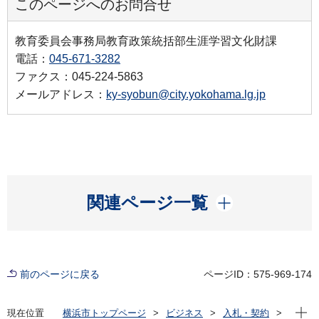
このページへのお問合せ
教育委員会事務局教育政策統括部生涯学習文化財課
電話：
045-671-3282
ファクス：045-224-5863
メールアドレス：
ky-syobun@city.yokohama.lg.jp
開く
関連ページ一覧
前のページに戻る
ページID：575-969-174
現在位
現在位置
横浜市トップページ
ビジネス
入札・契約