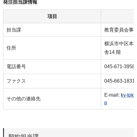
発注担当課情報
項目
担当課
教育委員会事
横浜市中区本町
住所
舎14 階
電話番号
045-671-3958
ファクス
045-663-1831
E-mail:
ky-tok
その他の連絡先
p
契約担当課