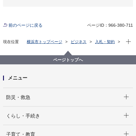
前のページに戻る
ページID：966-380-711
現在位
現在位置
横浜市トップページ
ビジネス
入札・契約
プロポーザル等の発注情報
2020年度
委託
教育委員会事務局
【入札結果掲載】令和２年度横浜市立北綱島特別支援
ページトップへ
学校福祉車両等運行業務委託（医療的ケア対応）
メニュー
開く
防災・救急
開く
くらし・手続き
開く
子育て・教育