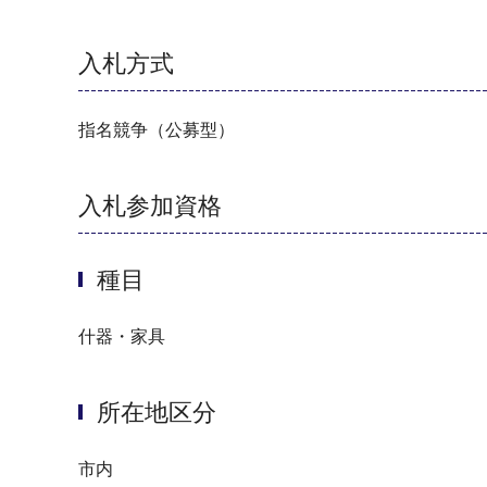
入札方式
指名競争（公募型）
入札参加資格
種目
什器・家具
所在地区分
市内