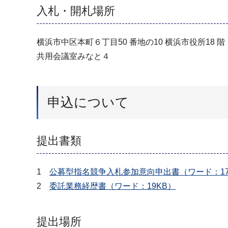
入札・開札場所
横浜市中区本町６丁目50 番地の10 横浜市役所18 階
共用会議室みなと４
申込について
提出書類
1
公募型指名競争入札参加意向申出書（ワード：17
2
委託業務経歴書（ワード：19KB）
提出場所