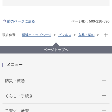
前のページに戻る
ページID：509-218-590
現在位
現在位置
横浜市トップページ
ビジネス
入札・契約
プロポーザル等の発注情報
2020年度
委託
教育委員会事務局
【入札結果掲載】【公募型指名競争入札】市立学校プ
ページトップへ
ール清掃業務委託（その１）
メニュー
開く
防災・救急
開く
くらし・手続き
開く
子育て・教育