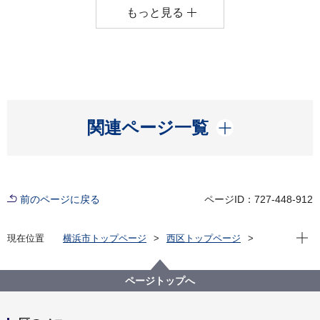
もっと見る
開く
関連ページ一覧
前のページに戻る
ページID：727-448-912
現在位
現在位置
横浜市トップページ
西区トップページ
区政情報
にしく通信！
令和７年度
ページトップへ