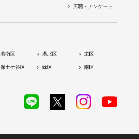
広聴・アンケート
港南区
港北区
栄区
保土ケ谷区
緑区
南区