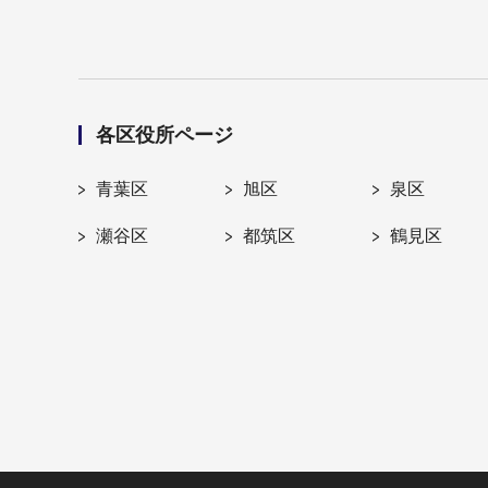
各区役所ページ
青葉区
旭区
泉区
瀬谷区
都筑区
鶴見区