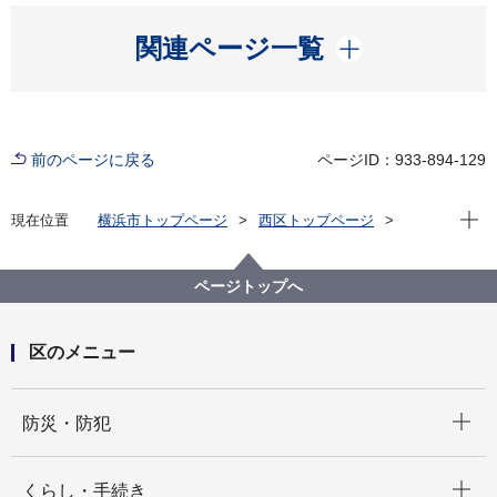
開く
関連ページ一覧
前のページに戻る
ページID：933-894-129
現在位
現在位置
横浜市トップページ
西区トップページ
区政情報
にしく通信！
令和７年度
にしく通信！８月22日 横浜エクセレンス 表敬訪問
ページトップへ
区のメニュー
開く
防災・防犯
開く
くらし・手続き