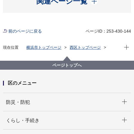
関連ページ一覧
前のページに戻る
ページID：253-430-144
現在位
現在位置
横浜市トップページ
西区トップページ
区政情報
にしく通信！
令和７年度
にしく通信！６月２日 Music Terrace Open Day 2025
ページトップへ
区のメニュー
開く
防災・防犯
開く
くらし・手続き
開く