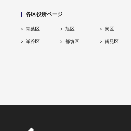
各区役所ページ
青葉区
旭区
泉区
瀬谷区
都筑区
鶴見区