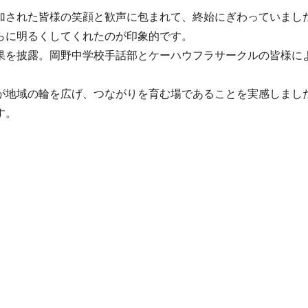
された皆様の笑顔と歓声に包まれて、終始にぎわっていまし
らに明るくしてくれたのが印象的です。
を披露。岡野中学校手話部とケーハウフラサークルの皆様に
。
地域の輪を広げ、つながりを育む場であることを実感しまし
す。
25年７月19日 
保健センター長
五地区支援