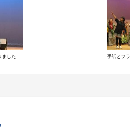
きました
手話とフ
p