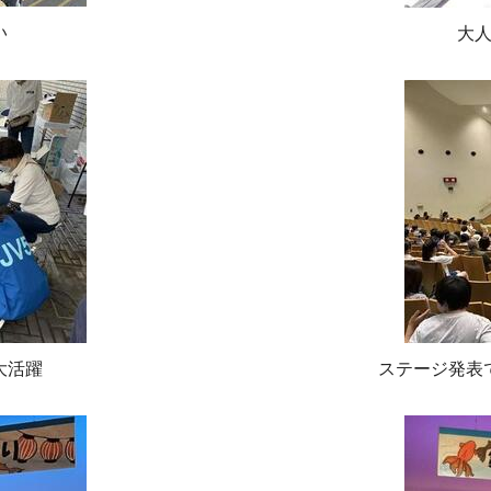
い
大
大活躍
ステージ発表