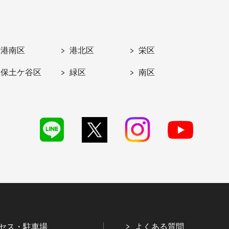
港南区
港北区
栄区
保土ケ谷区
緑区
南区
セス・駐車場
よくある質問