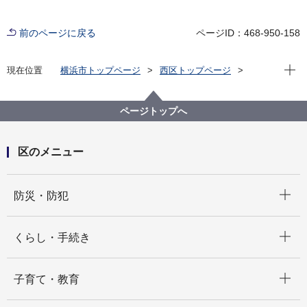
前のページに戻る
ページID：468-950-158
現在位
現在位置
横浜市トップページ
西区トップページ
区政情報
にしく通信！
令和７年度
にしく通信！10月19日 西区文化協会 芸能祭
ページトップへ
区のメニュー
開く
防災・防犯
開く
くらし・手続き
開く
子育て・教育