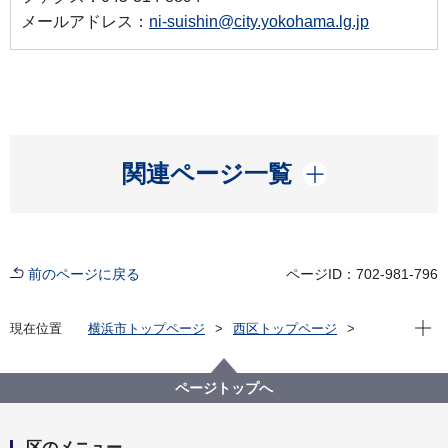
メールアドレス：
ni-suishin@city.yokohama.lg.jp
開く
関連ページ一覧
前のページに戻る
ページID：702-981-796
現在位
現在位置
横浜市トップページ
西区トップページ
区政情報
にしく通信！
令和７年度
にしく通信！９月14日 第１回西区モルック大会
ページトップへ
区のメニュー