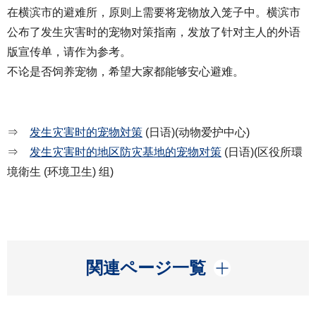
在横滨市的避难所，原则上需要将宠物放入笼子中。横滨市
公布了发生灾害时的宠物对策指南，发放了针对主人的外语
版宣传单，请作为参考。
不论是否饲养宠物，希望大家都能够安心避难。
⇒
发生灾害时的宠物対策
(日语)(动物爱护中心)
⇒
发生灾害时的地区防灾基地的宠物对策
(日语)(区役所環
境衛生 (环境卫生) 组)
開く
関連ページ一覧