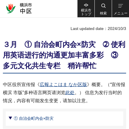
横浜市
検索
メニュー
トップ
Last updated date：2024/10/3
３月 ① 自治会町内会×防灾 ➁ 使利
用英语进行的沟通更加丰富多彩 ③
多元文化共生专栏 稍许帮忙
中区役所宣传报《
広報よこはま なか区版
》概要。（“宣传报
横滨 市版”多种语言网页请浏览
此处
。） 信息为发行当时的
情况，内容有可能发生变更，请加以注意。
① 自治会町内会×防灾