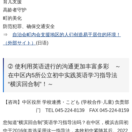
育儿支援
高龄者守护
町的美化
防范犯罪、确保交通安全
⇒
自治会町内会支援地区的人们创造易于居住的环境！
（外部サイト）
(日语)
➁ 使利用英语进行的沟通更加丰富多彩 ～
在中区内5所公立初中实践英语学习指导法
“横滨回合制”！～
【咨询】中区役所 学校連携・こども (学校合作·儿童) 负责部
门 TEL 045-224-8139 FAX 045-224-8159
您知道“横滨回合制”英语学习指导法吗？在中区，横浜吉田初
中于2016年首选采用这一指导法，本牧初中紧随其后。2022