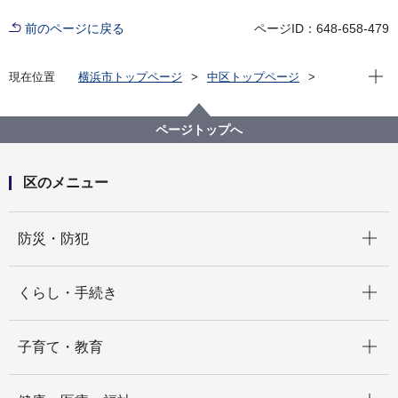
前のページに戻る
ページID：648-658-479
現在位
現在位置
横浜市トップページ
中区トップページ
いろいろな言葉（Multilingual）
中文简体
宣传报
宣传报横滨・中区版（～2023）
2023
ページトップへ
３月 ① 自治会町内会×防灾 ➁ 使利用英语进行的沟
通更加丰富多彩 ③ 多元文化共生专栏 稍许帮忙
区のメニュー
開く
防災・防犯
開く
くらし・手続き
開く
子育て・教育
開く