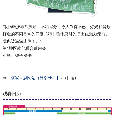
“攻防转换非常激烈，不断得分，令人兴奋不已。灯光和音乐
打造的不同寻常的开幕式和中场休息时的演出也魅力无穷。
我也被深深迷住了。”
第4地区南部联合町内会
小岛 智子 会长
⇒
横滨卓越网站（外部サイト）
(日语)
观赛日历