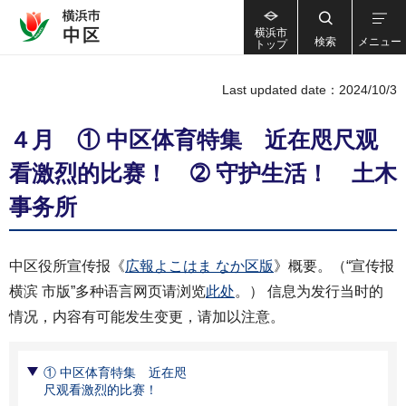
横浜市
検索
メニュー
トップ
Last updated date：2024/10/3
４月 ① 中区体育特集 近在咫尺观
看激烈的比赛！ ➁ 守护生活！ 土木
事务所
中区役所宣传报《
広報よこはま なか区版
》概要。（“宣传报
横滨 市版”多种语言网页请浏览
此处
。） 信息为发行当时的
情况，内容有可能发生变更，请加以注意。
① 中区体育特集 近在咫
尺观看激烈的比赛！