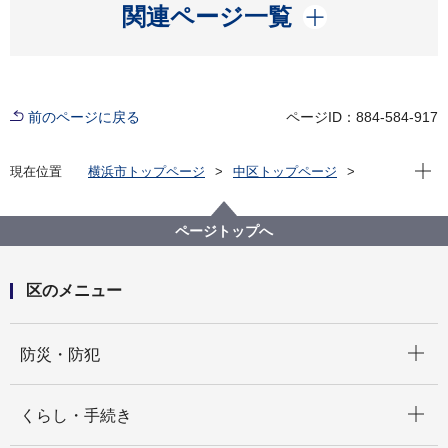
開く
関連ページ一覧
前のページに戻る
ページID：884-584-917
現在位
現在位置
横浜市トップページ
中区トップページ
いろいろな言葉（Multilingual）
中文简体
宣传报
宣传报横滨・中区版（～2023）
2023
ページトップへ
４月 ① 中区体育特集 近在咫尺观看激烈的比赛！
➁ 守护生活！ 土木事务所
区のメニュー
開く
防災・防犯
開く
くらし・手続き