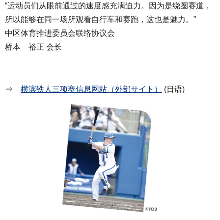
“运动员们从眼前通过的速度感充满迫力。因为是绕圈赛道，
所以能够在同一场所观看自行车和赛跑，这也是魅力。”
中区体育推进委员会联络协议会
桥本 裕正 会长
⇒
横滨铁人三项赛信息网站（外部サイト）
(日语)