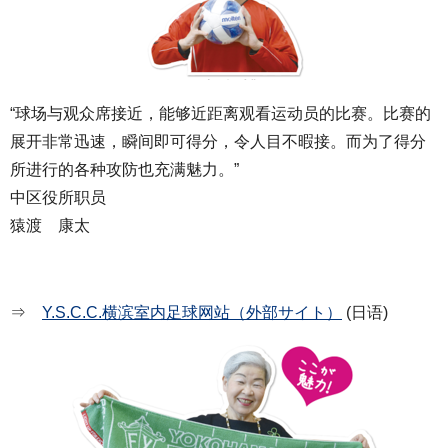
“球场与观众席接近，能够近距离观看运动员的比赛。比赛的
展开非常迅速，瞬间即可得分，令人目不暇接。而为了得分
所进行的各种攻防也充满魅力。”
中区役所职员
猿渡 康太
⇒
Y.S.C.C.横滨室内足球网站（外部サイト）
(日语)