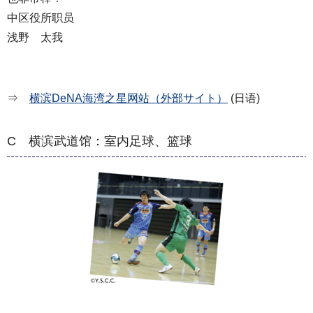
中区役所职员
浅野 太我
⇒
横滨DeNA海湾之星网站（外部サイト）
(日语)
C 横滨武道馆：室内足球、篮球