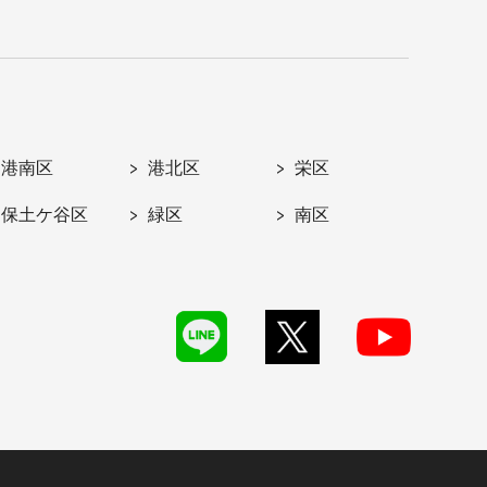
港南区
港北区
栄区
保土ケ谷区
緑区
南区