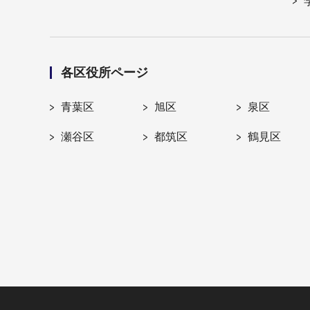
各区役所ページ
青葉区
旭区
泉区
瀬谷区
都筑区
鶴見区