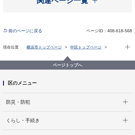
関連ページ一覧
前のページに戻る
ページID：408-618-568
現在位
現在位置
横浜市トップページ
中区トップページ
窓口・施設
区役所窓口
区役所案内
中区役所 アクセス・駐車場
ページトップへ
区のメニュー
開く
防災・防犯
開く
くらし・手続き
開く