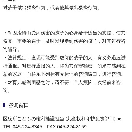
对孩子做出猥亵行为，或者使其做出猥亵行为。
・对因虐待而受到伤害的孩子的心身给予适当的支援，使其
恢复。重要的在于，及时发现受到伤害的孩子，对其进行咨
询辅导。
・法律规定，发现可能受到虐待的孩子的人，有义务迅速进
行通报。对进行通报的人，将为其保守秘密。如果有感到在
意的家庭，向联系下列标有★标记的咨询窗口，进行咨询。
・对育儿感到困惑之时，请不要一个人烦恼，欢迎前来咨
询。
咨询窗口
区役所こどもの権利擁護担当 (儿童权利守护负责部门) ★
TEL 045-224-8345 FAX 045-224-8159