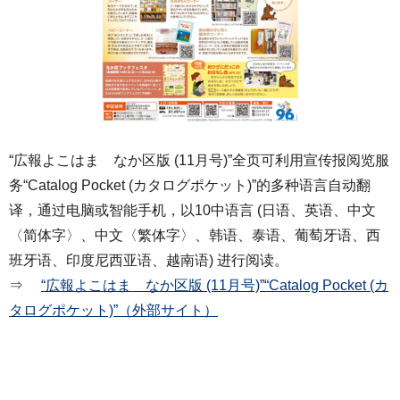
“広報よこはま なか区版 (11月号)”全页可利用宣传报阅览服
务“Catalog Pocket (カタログポケット)”的多种语言自动翻
译，通过电脑或智能手机，以10中语言 (日语、英语、中文
〈简体字〉、中文〈繁体字〉、韩语、泰语、葡萄牙语、西
班牙语、印度尼西亚语、越南语) 进行阅读。
⇒
“広報よこはま なか区版 (11月号)”“Catalog Pocket (カ
タログポケット)”（外部サイト）