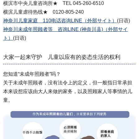
横滨市中央儿童咨询所★ TEL 045-260-6510
横滨儿童虐待热线★ 0120-805-240
神奈川儿童家庭 110电话咨询LINE（外部サイト）
(日语)
神奈川未成年照顾者等 咨询LINE (神奈川县)（外部サイ
ト）
(日语)
大家一起来守护 儿童以应有的姿态生活的权利
您知道“未成年照顾者”吗？
关于未成年照顾者，没有法令上的定义，但一般指日常承担
本来设想应该由大人来做的家务，以及照顾家人等事情的儿
童。