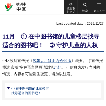
横浜市
検索
メニュー
トップ
Last updated date：2025/11/27
11月 ① 在中图书馆的儿童楼层找寻
适合的图书吧！ ➁ 守护儿童的人权
中区役所宣传报《
広報よこはま なか区版
》概要。（“宣传报
横滨 市版”多种语言网页请浏览
此处
。） 信息为发行当时的
情况，内容有可能发生变更，请加以注意。
① 在中图书馆的儿童楼层
找寻适合的图书吧！