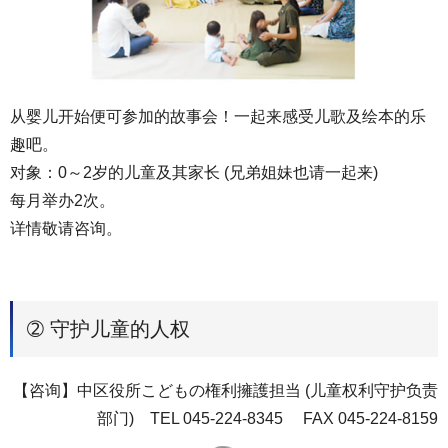
从婴儿开始便可参加的故事会！一起来感受儿歌及绘本的乐
趣吧。
对象：0～2岁的儿童及其家长 (兄弟姐妹也请一起来)
每月举办2次。
详情敬请咨询。
➁ 守护儿童的人权
【咨询】中区役所こどもの権利擁護担当 (儿童权利守护负责
部门) TEL 045-224-8345 FAX 045-224-8159