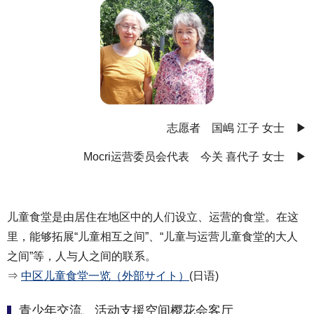
志愿者 国嶋 江子 女士 ▶
Mocri运营委员会代表 今关 喜代子 女士 ▶
儿童食堂是由居住在地区中的人们设立、运营的食堂。在这
里，能够拓展“儿童相互之间”、“儿童与运营儿童食堂的大人
之间”等，人与人之间的联系。
⇒
中区儿童食堂一览（外部サイト）
(日语)
青少年交流、活动支援空间樱花会客厅