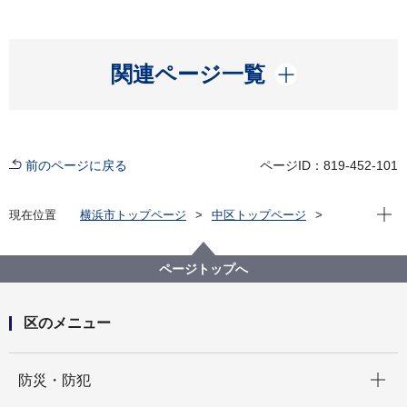
開く
関連ページ一覧
前のページに戻る
ページID：819-452-101
現在位
現在位置
横浜市トップページ
中区トップページ
いろいろな言葉（Multilingual）
中文简体
宣传报
宣传报横滨・中区版（～2023）
2023
ページトップへ
11月 ① 在中图书馆的儿童楼层找寻适合的图书吧！
➁ 守护儿童的人权
区のメニュー
開く
防災・防犯